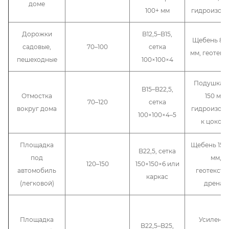
доме
100+ мм
гидроизол
Дорожки
B12,5–B15,
Щебень 80–
садовые,
70–100
сетка
мм, геотекс
пешеходные
100×100×4
Подушка 1
B15–B22,5,
Отмостка
150 мм,
70–120
сетка
вокруг дома
гидроизол
100×100×4–5
к цокол
Площадка
Щебень 150
B22,5, сетка
под
мм,
120–150
150×150×6 или
автомобиль
геотексти
каркас
(легковой)
дренаж
Площадка
Усиленн
B22,5–B25,