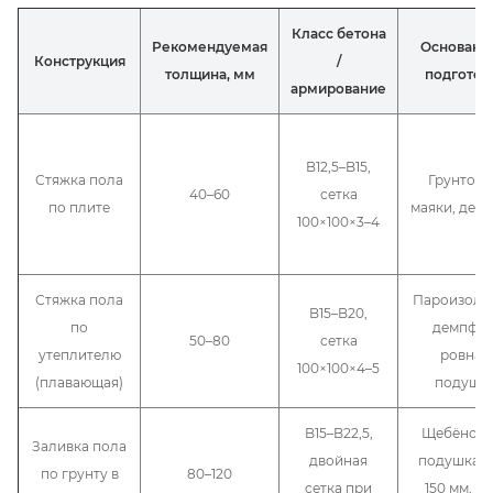
Класс бетона
Рекомендуемая
Основани
Конструкция
/
толщина, мм
подготов
армирование
B12,5–B15,
Стяжка пола
Грунтовк
40–60
сетка
по плите
маяки, дем
100×100×3–4
Стяжка пола
Пароизоля
B15–B20,
по
демпфер
50–80
сетка
утеплителю
ровная
100×100×4–5
(плавающая)
подушк
B15–B22,5,
Щебёночн
Заливка пола
двойная
подушка 1
по грунту в
80–120
сетка при
150 мм, ПГ