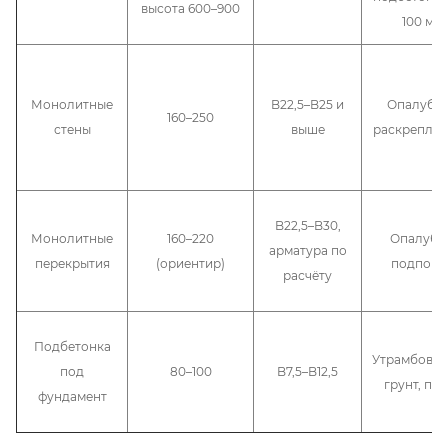
высота 600–900
100 мм
Монолитные
B22,5–B25 и
Опалубка
160–250
стены
выше
раскрепле
B22,5–B30,
Монолитные
160–220
Опалубка
арматура по
перекрытия
(ориентир)
подпорк
расчёту
Подбетонка
Утрамбова
под
80–100
B7,5–B12,5
грунт, пе
фундамент