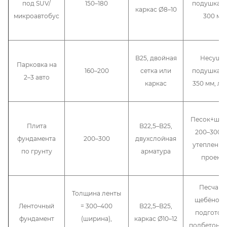
под SUV/
150–180
подушка 2
каркас Ø8–10
микроавтобус
300 мм
B25, двойная
Несуща
Парковка на
160–200
сетка или
подушка 2
2–3 авто
каркас
350 мм, ло
Песок+щеб
Плита
B22,5–B25,
200–300 м
фундамента
200–300
двухслойная
утепление
по грунту
арматура
проекту
Песчано
Толщина ленты
щебёночн
Ленточный
= 300–400
B22,5–B25,
подготовк
фундамент
(ширина),
каркас Ø10–12
подбетонка