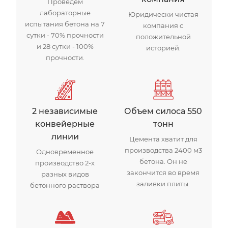
Проведем
лабораторные
Юридически чистая
испытания бетона на 7
компания с
сутки - 70% прочности
положительной
и 28 сутки - 100%
историей.
прочности.
2 независимые
Объем силоса 550
конвейерные
тонн
линии
Цемента хватит для
производства 2400 м3
Одновременное
бетона. Он не
производство 2-х
закончится во время
разных видов
заливки плиты.
бетонного раствора