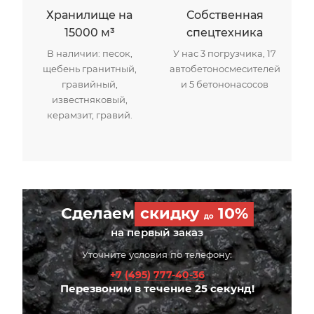
Хранилище на
Собственная
15000 м³
спецтехника
В наличии: песок,
У нас 3 погрузчика, 17
щебень гранитный,
автобетоносмесителей
гравийный,
и 5 бетононасосов
известняковый,
керамзит, гравий.
Сделаем
скидку
10%
до
на первый заказ
Уточните условия по телефону:
+7 (495) 777-40-36
Перезвоним в течение 25 секунд!