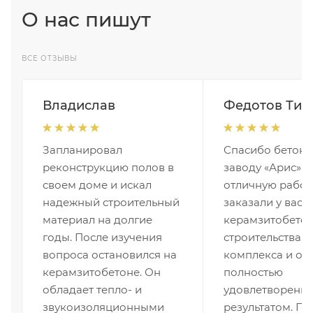
О нас пишут
ВСЕ ОТЗЫВЫ
Владислав
Федотов Ти
Запланировал
Спасибо бетон
реконструкцию полов в
заводу «Арис» з
своем доме и искал
отличную работ
надежный строительный
заказали у вас 
материал на долгие
керамзитобетон
годы. После изучения
строительства 
вопроса остановился на
комплекса и ос
керамзитобетоне. Он
полностью
обладает тепло- и
удовлетворены
звукоизоляционными
результатом. По