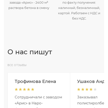
завода «Арис» - 2400 м³
по факту получения:
раствора бетона в смену
наличный, безналичный,
картой. Работаем с НДС и
без НДС.
О нас пишут
ВСЕ ОТЗЫВЫ
Трофимова Елена
Ушаков Андр
Сотрудничали с заводом
Заказывал
«Арис» в Наро-
полистиролбето