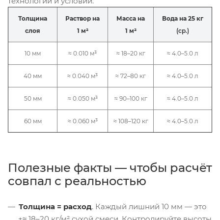
технологии и условий.
Толщина
Раствор на
Масса на
Вода на 25 кг
слоя
1 м²
1 м²
(ср.)
10 мм
≈ 0.010 м³
≈ 18–20 кг
≈ 4.0–5.0 л
40 мм
≈ 0.040 м³
≈ 72–80 кг
≈ 4.0–5.0 л
50 мм
≈ 0.050 м³
≈ 90–100 кг
≈ 4.0–5.0 л
60 мм
≈ 0.060 м³
≈ 108–120 кг
≈ 4.0–5.0 л
Полезные факты — чтобы расчёт
совпал с реальностью
Толщина = расход
. Каждый лишний 10 мм — это
+≈ 18–20 кг/м² сухой смеси. Контролируйте высоты