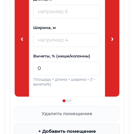
Если заполнён 
приоритет.
Ширина, м
‹
›
Вычеты, % (ниши/колонны)
Площадь = длина × ширина × (1 −
вычеты%).
Удалить помещение
+ Добавить помещение