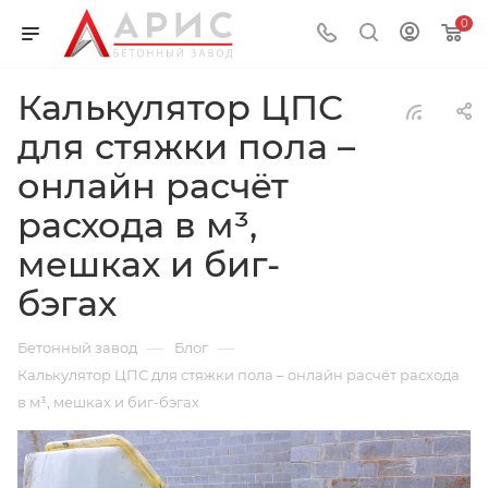
0
Калькулятор ЦПС
для стяжки пола –
онлайн расчёт
расхода в м³,
мешках и биг-
бэгах
—
—
Бетонный завод
Блог
Калькулятор ЦПС для стяжки пола – онлайн расчёт расхода
в м³, мешках и биг-бэгах