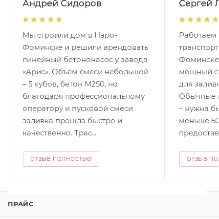
Андрей Сидоров
Сергей 
Мы строили дом в Наро-
Работаем 
Фоминске и решили арендовать
транспорт
линейный бетононасос у завода
Фоминске,
«Арис». Объём смеси небольшой
мощный с
– 5 кубов, бетон М250, но
для залив
благодаря профессиональному
Обычные 
оператору и пусковой смеси
– нужна б
заливка прошла быстро и
меньше 50
качественно. Трас...
предостави
ОТЗЫВ ПОЛНОСТЬЮ
ОТЗЫВ П
ПРАЙС