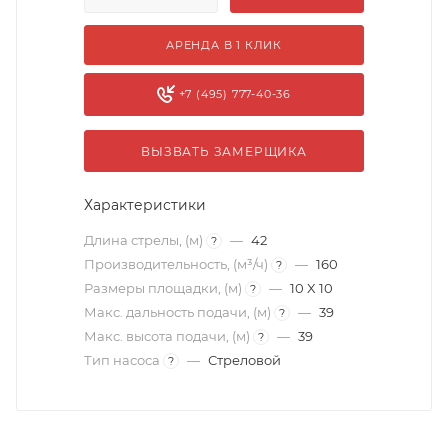
АРЕНДА В 1 КЛИК
+7 (495) 777-40-36
ВЫЗВАТЬ ЗАМЕРЩИКА
Характеристики
Длина стрелы, (м)
—
42
?
Производительность, (м³/ч)
—
160
?
Размеры площадки, (м)
—
10 X 10
?
Макс. дальность подачи, (м)
—
39
?
Макс. высота подачи, (м)
—
39
?
Тип насоса
—
Стреловой
?