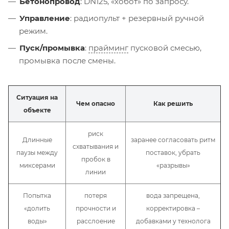
Бетонопровод
: DN125, «хобот» по запросу.
Управление
: радиопульт + резервный ручной
режим.
Пуск/промывка
:
прайминг
пусковой смесью,
промывка после смены.
Ситуация на
Чем опасно
Как решить
объекте
риск
Длинные
заранее согласовать ритм
схватывания и
паузы между
поставок, убрать
пробок в
миксерами
«разрывы»
линии
Попытка
потеря
вода запрещена,
«долить
прочности и
корректировка –
воды»
расслоение
добавками у технолога