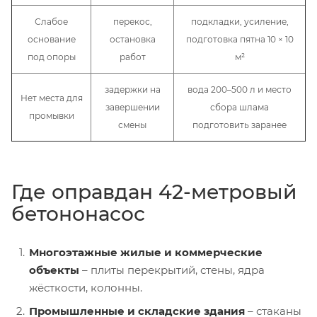
Слабое
перекос,
подкладки, усиление,
основание
остановка
подготовка пятна 10 × 10
под опоры
работ
м²
задержки на
вода 200–500 л и место
Нет места для
завершении
сбора шлама
промывки
смены
подготовить заранее
Где оправдан 42-метровый
бетононасос
Многоэтажные жилые и коммерческие
объекты
– плиты перекрытий, стены, ядра
жёсткости, колонны.
Промышленные и складские здания
– стаканы