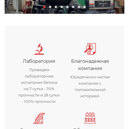
Бетонный завод Арис
Лаборатория
Благонадежная
компания
Проведем
лабораторные
Юридически чистая
испытания бетона
компания с
на 7 сутки - 70%
положительной
прочности и 28 сутки
историей.
- 100% прочности.