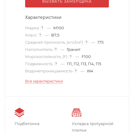
ВЫЗВАТЬ ЗАМЕРЩИКА
Характеристики
Марка
—
М100
?
Класс
—
В7,5
?
Средняя прочность, (кгс/см²)
—
175
?
Наполнитель
—
Гранит
?
Морозостойкость, (F)
—
F100
?
Подвижность
—
П1, П2, П3, П4, П5
?
Водонепроницаемость
—
W4
?
Все характеристики
Подбетонка
Укладка тротуарной
плитки