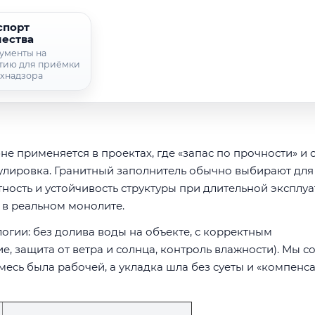
спорт
чества
ументы на
тию для приёмки
ехнадзора
е применяется в проектах, где «запас по прочности» и 
рмулировка. Гранитный заполнитель обычно выбирают для
ность и устойчивость структуры при длительной эксплуа
в реальном монолите.
огии: без долива воды на объекте, с корректным
, защита от ветра и солнца, контроль влажности). Мы с
месь была рабочей, а укладка шла без суеты и «компенс