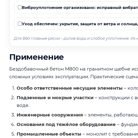
Виброуплотнение организовано: исправный вибратор
Уход обеспечен: укрытие, защита от ветра и солнц
Для В60 главные риски – долив воды и слабое уплотнение. Их
Применение
Бездобавочный бетон М800 на гранитном щебне испо
сложных условиях эксплуатации. Практические сцен
Особо ответственные несущие элементы
– кол
Подземные и мокрые участки
– конструкции с 
воде.
Инженерные сооружения
– элементы, работающ
Основания под тяжёлое оборудование
– фундам
Промышленные объекты
– монолит с требовани