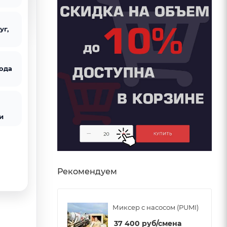
уг,
ода
и
Рекомендуем
Миксер с насосом (PUMI)
37 400
руб
/смена