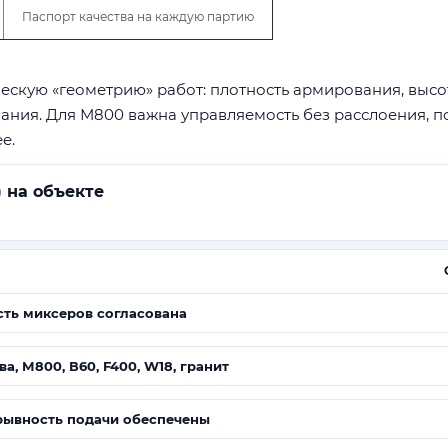
Паспорт качества на каждую партию
ескую «геометрию» работ: плотность армирования, высо
вания. Для М800 важна управляемость без расслоения, п
е.
 на объекте
сть миксеров согласована
, М800, В60, F400, W18, гранит
ерывность подачи обеспечены