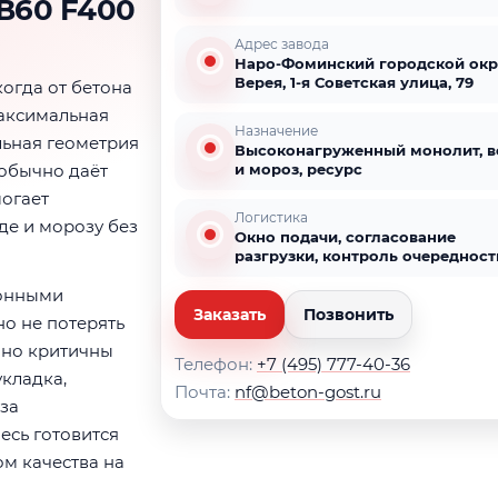
В60 F400
Адрес завода
Наро-Фоминский городской окр
Верея, 1-я Советская улица, 79
огда от бетона
максимальная
Назначение
льная геометрия
Высоконагруженный монолит, в
 обычно даёт
и мороз, ресурс
могает
Логистика
де и морозу без
Окно подачи, согласование
разгрузки, контроль очередност
зонными
Заказать
Позвонить
но не потерять
нно критичны
Телефон:
+7 (495) 777-40-36
кладка,
Почта:
nf@beton-gost.ru
за
есь готовится
ом качества на