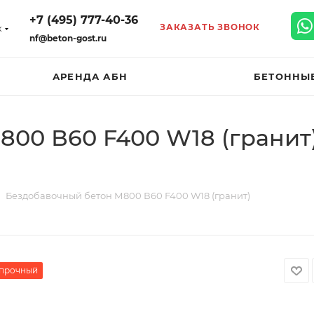
+7 (495) 777-40-36
ЗАКАЗАТЬ ЗВОНОК
к
nf@beton-gost.ru
АРЕНДА АБН
БЕТОННЫ
00 В60 F400 W18 (гранит)
Бездобавочный бетон М800 В60 F400 W18 (гранит)
прочный