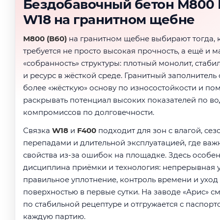
Бездобавочный бетон М800 
W18 на гранитном щебне
М800 (В60)
на гранитном щебне выбирают тогда, к
требуется не просто высокая прочность, а ещё и 
«собранность» структуры: плотный монолит, стаби
и ресурс в жёсткой среде. Гранитный заполнитель
более «жёсткую» основу по износостойкости и по
раскрывать потенциал высоких показателей по во
компромиссов по долговечности.
Связка
W18
и
F400
подходит для зон с влагой, се
перепадами и длительной эксплуатацией, где важ
свойства из-за ошибок на площадке. Здесь особе
дисциплина приёмки и технология: непрерывная у
правильное уплотнение, контроль времени и уход 
поверхностью в первые сутки. На заводе «Арис» см
по стабильной рецептуре и отгружается с паспорт
каждую партию.