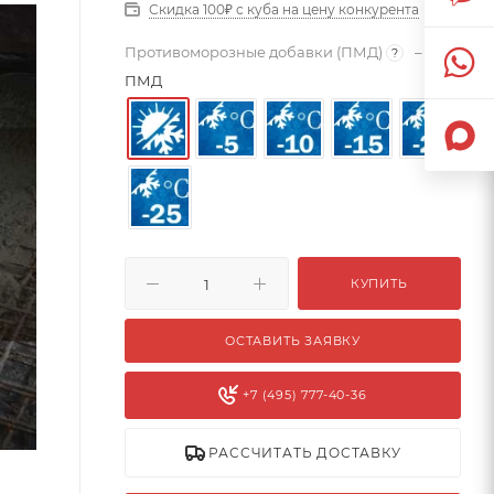
Скидка 100₽ с куба на цену конкурента
Противоморозные добавки (ПМД)
–
Без
?
ПМД
КУПИТЬ
ОСТАВИТЬ ЗАЯВКУ
+7 (495) 777-40-36
РАССЧИТАТЬ ДОСТАВКУ