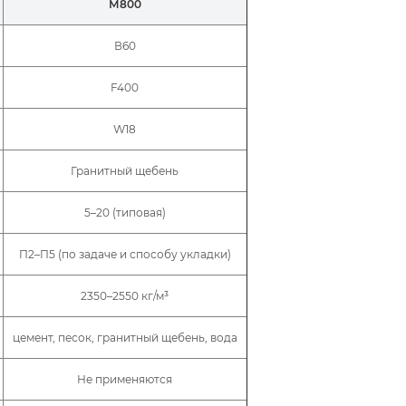
М800
В60
F400
W18
Гранитный щебень
5–20 (типовая)
П2–П5 (по задаче и способу укладки)
2350–2550 кг/м³
цемент, песок, гранитный щебень, вода
Не применяются