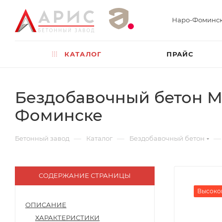
Наро-Фоминс
КАТАЛОГ
ПРАЙС
Бездобавочный бетон М8
Фоминске
—
—
—
Бетонный завод
Каталог
Бездобавочный бетон
СОДЕРЖАНИЕ СТРАНИЦЫ
Высоко
ОПИСАНИЕ
ХАРАКТЕРИСТИКИ