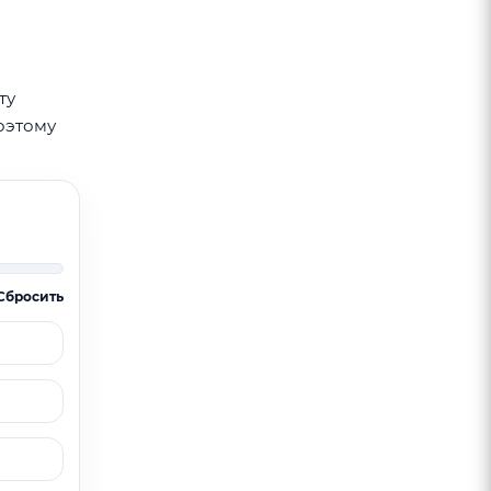
ту
оэтому
Сбросить