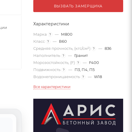
ВЫЗВАТЬ ЗАМЕРЩИКА
Характеристики
нции
Марка
—
М800
?
Класс
—
В60
?
Средняя прочность, (кгс/см²)
—
836
?
Наполнитель
—
Гранит
?
Морозостойкость, (F)
—
F400
?
Подвижность
—
П3, П4, П5
?
Водонепроницаемость
—
W18
?
Все характеристики