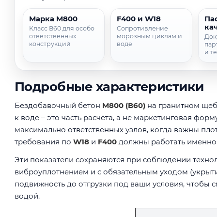
Марка М800
F400 и W18
Па
ка
Класс В60 для особо
Сопротивление
ответственных
морозным циклам и
Док
конструкций
воде
пар
и т
Подробные характеристики
Бездобавочный бетон
М800 (В60)
на гранитном щебн
к воде – это часть расчёта, а не маркетинговая фо
максимально ответственных узлов, когда важны плот
требования по
W18
и
F400
должны работать именно 
Эти показатели сохраняются при соблюдении технол
виброуплотнением и с обязательным уходом (укрытие
подвижность до отгрузки под ваши условия, чтобы с
водой.