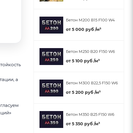
Бетон М200 В15 F100 W4
от
5 000 руб
/м³
Бетон М250 В20 F150 W6
от
5 100 руб
/м³
стойкость
тации, а
Бетон М300 В22,5 F150 W6
от
5 200 руб
/м³
огласуем
аций»
Бетон М350 В25 F150 W6
от
5 350 руб
/м³