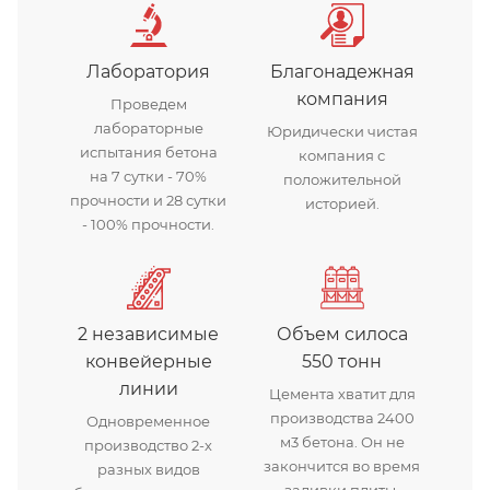
Лаборатория
Благонадежная
компания
Проведем
лабораторные
Юридически чистая
испытания бетона
компания с
на 7 сутки - 70%
положительной
прочности и 28 сутки
историей.
- 100% прочности.
2 независимые
Объем силоса
конвейерные
550 тонн
линии
Цемента хватит для
производства 2400
Одновременное
м3 бетона. Он не
производство 2-х
закончится во время
разных видов
заливки плиты.