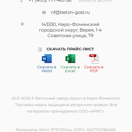
+7 (495) 777-40-36
ЗАКАЗАТЬ ЗВОНОК
nf@beton-gost.ru
143330, Наро-Фоминский
городской округ, Верея, 1-я
Советская улица, 79
СКАЧАТЬ ПРАЙС-ЛИСТ
Скачать в
Скачать в
Скачать в
Word
Excel
PDF
2021-2026 © Бетонный завод «Арис» в Наро-Фоминске.
Торговая марка защищена авторским правом. Все
материалы принадлежат ООО «АРИС».
Реквизиты: ИНН: 9731131044, ОГРН: 1247700182465.