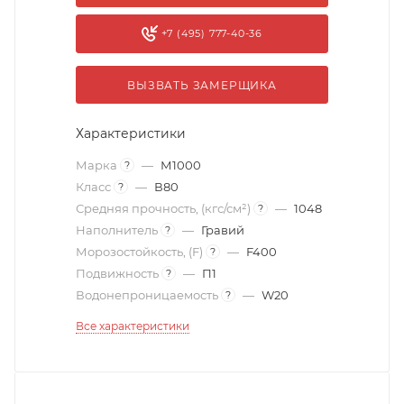
+7 (495) 777-40-36
ВЫЗВАТЬ ЗАМЕРЩИКА
Характеристики
Марка
—
М1000
?
Класс
—
В80
?
Средняя прочность, (кгс/см²)
—
1048
?
Наполнитель
—
Гравий
?
Морозостойкость, (F)
—
F400
?
Подвижность
—
П1
?
Водонепроницаемость
—
W20
?
Все характеристики