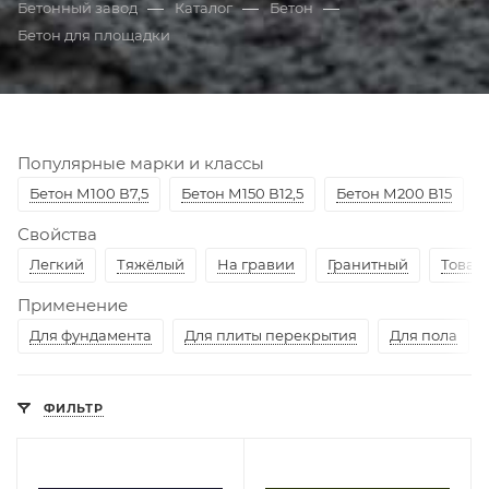
—
—
—
Бетонный завод
Каталог
Бетон
Бетон для площадки
Популярные марки и классы
Бетон М100 В7,5
Бетон М150 В12,5
Бетон М200 В15
Свойства
Легкий
Тяжёлый
На гравии
Гранитный
Товар
Применение
Для фундамента
Для плиты перекрытия
Для пола
ФИЛЬТР