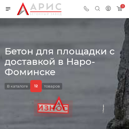
0
Бетон для площадки с
доставкой в Наро-
ЦЕНА
Фоминске
В каталоге
товаров
12
ДОБАВКИ
ГОСТ
ДОСТАВКА
ИЗНОС