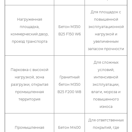
Для площадок с
Нагруженная
повышенной
площадка,
Бетон М350
эксплуатационной
коммерческий двор,
В25 F150 W6
нагрузкой и
проезд транспорта
увеличенным
запасом прочности
Для сложных
Парковка с высокой
условий,
нагрузкой, зона
Гранитный
интенсивной
разгрузки, открытая
бетон М350
эксплуатации,
промышленная
В25 F200 W8
влаги, мороза и
территория
повышенного
износа
Для ответственных
Промышленная
Бетон М400
покрытий, где