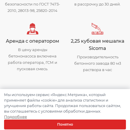
безопасности по ГОСТ 7473-
в рассрочку до 30 дней.
2010, 28013-98, 25820-2014
Аренда с оператором
2,25 кубовая мешалка
Sicoma
В цену аренды
бетононасоса включена
Производительность
работа оператора, ГСМ и
бетонного завода 80 м3
пусковая смесь.
раствора в час
Мы используем сервис «Яндекс.Метрика», который
применяет файлы «cookie» для анализа статистики и
О бетонном заводе «Арис»
улучшения работы сайта. Продолжая пользоваться сайтом,
в Наро-Фоминске
вы соглашаетесь с условиями обработки данных.
Подробнее
Понятно