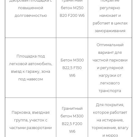
Дворовая площадка с
Гранитный
покрытие
повышенной
бетон М250
регулярно
долговечностью
В20 F200 W6
намокает и
работает в циклах
замораживания
Оптимальный
вариант для
Площадка под
Бетон М300
частной парковки
легковой автомобиль,
В22,5 F150
и регулярной
въезд к гаражу, зона
W6
нагрузки от
под навесом
легкового
транспорта
Для покрытия,
Гранитный
Парковка, въездная
которое работает
бетон М300
группа, участок с
на истирание,
В22,5 F200
частыми разворотами
торможение, влагу
W6
и мороз