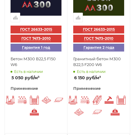
ГОСТ 26633–2015
ГОСТ 26633–2015
ГОСТ 7473–2010
ГОСТ 7473–2010
Гарантия 1 год
Гарантия 2 года
Бетон М300 В22,5 F150
Гранитный бетон М300
W6
В22,5 F200 W6
Есть в наличии
Есть в наличии
5 050
руб
/м³
6 150
руб
/м³
Применение
Применение
Фундаменты
Морозостойкий
Заборы
Отмостка вокруг дома
Плиты перекрытия
Фундаменты
Морозостойкий
Лестницы
Износос
Заб
Тяжелый бетон
Отмостка вокруг дом
Плиты перекр
Тяжел