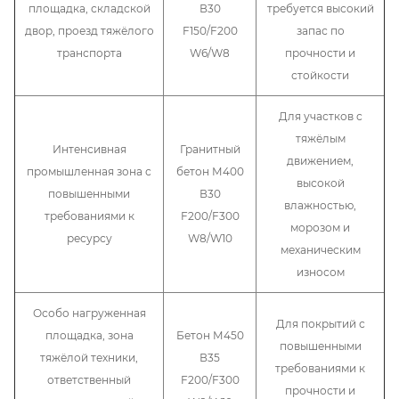
площадка, складской
В30
требуется высокий
двор, проезд тяжёлого
F150/F200
запас по
транспорта
W6/W8
прочности и
стойкости
Для участков с
тяжёлым
Интенсивная
Гранитный
движением,
промышленная зона с
бетон М400
высокой
повышенными
В30
влажностью,
требованиями к
F200/F300
морозом и
ресурсу
W8/W10
механическим
износом
Особо нагруженная
Для покрытий с
площадка, зона
Бетон М450
повышенными
тяжёлой техники,
В35
требованиями к
ответственный
F200/F300
прочности и