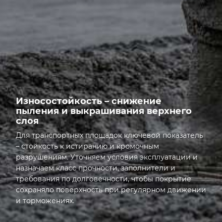
ОБЪЁМ
Износостойкость – снижение
пыления и выкрашивания верхнего
слоя
Для транспортных площадок ключевой показатель
– стойкость к истиранию и кромочным
разрушениям. Уточняем условия эксплуатации и
назначаем класс прочности, заполнители и
требования по долговечности, чтобы покрытие
сохраняло поверхность при регулярном движении
и торможениях.
Открыта грань: Износостойкость – снижение пылен