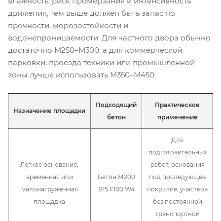
влажность, риск промерзания и интенсивность
движения, тем выше должен быть запас по
прочности, морозостойкости и
водонепроницаемости. Для частного двора обычно
достаточно М250–М300, а для коммерческой
парковки, проезда техники или промышленной
зоны лучше использовать М350–М450.
Подходящий
Практическое
Назначение площадки
бетон
применение
Для
подготовительных
Лёгкое основание,
работ, основания
временная или
Бетон М200
под последующее
малонагруженная
В15 F100 W4
покрытие, участков
площадка
без постоянной
транспортной