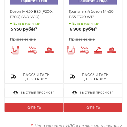
Гарантия 1 год
Гарантия 2 года
Бетон М450 В35 (F200,
Гранитный бетон М450
F300) (W8, W10)
В35 F300 W12
Есть в наличии
Есть в наличии
5 750
руб
/м³
6 900
руб
/м³
Применение
Применение
Фундаменты
Морозостойкий
Тяжелый бетон
Фундаменты
Морозостойкий
Износосто
Тяже
РАССЧИТАТЬ
РАССЧИТАТЬ
ДОСТАВКУ
ДОСТАВКУ
БЫСТРЫЙ ПРОСМОТР
БЫСТРЫЙ ПРОСМОТР
КУПИТЬ
КУПИТЬ
*
Цена указана с НДС и не включает доставку.