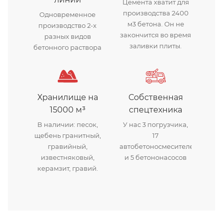
Цемента хватит для
производства 2400
Одновременное
м3 бетона. Он не
производство 2-х
закончится во время
разных видов
заливки плиты.
бетонного раствора
Хранилище на
Собственная
15000 м³
спецтехника
В наличии: песок,
У нас 3 погрузчика,
щебень гранитный,
17
гравийный,
автобетоносмесителей
известняковый,
и 5 бетононасосов
керамзит, гравий.