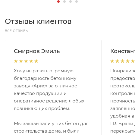
Отзывы клиентов
ВСЕ ОТЗЫВЫ
Смирнов Эмиль
Констан
Хочу выразить огромную
Понравило
благодарность бетонному
предостав
заводу «Арис» за отличное
протоколы
качество продукции и
контрольн
оперативное решение любых
прочность
возникающих проблем.
заявленно
удобная в
Мы заказывали у них бетон для
П3. Брали 
строительства дома, и были
перекрыти