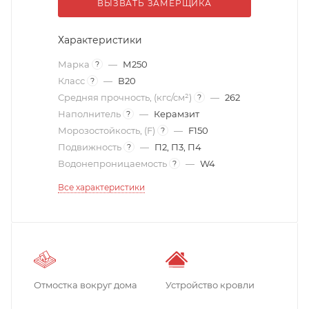
ВЫЗВАТЬ ЗАМЕРЩИКА
Характеристики
Марка
—
М250
?
Класс
—
В20
?
Средняя прочность, (кгс/см²)
—
262
?
Наполнитель
—
Керамзит
?
Морозостойкость, (F)
—
F150
?
Подвижность
—
П2, П3, П4
?
Водонепроницаемость
—
W4
?
Все характеристики
Отмостка вокруг дома
Устройство кровли