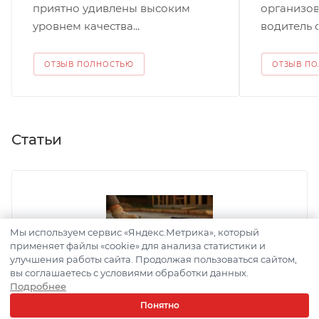
приятно удивлены высоким
организов
уровнем качества...
водитель с.
ОТЗЫВ ПОЛНОСТЬЮ
ОТЗЫВ П
Статьи
Мы используем сервис «Яндекс.Метрика», который
применяет файлы «cookie» для анализа статистики и
улучшения работы сайта. Продолжая пользоваться сайтом,
вы соглашаетесь с условиями обработки данных.
Подробнее
БЕТОН
Понятно
Какая толщина бетона должна
РАССЧИТАТЬ ДОСТАВКУ